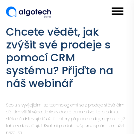
Chcete vědět, jak
zvýšit své prodeje s
pomocí CRM
systému? Přijďte na
náš webinář
Spolu s vyvíjejícími se technologiemi se z prodeje stává čím
dál tím větší věda. Jakkoliv dobrá cena a kvalita produktu
stále představují důležité faktory při jeho prodeji, nejsou to již
faktory dostačující. Kvalitní produkt svůj prodej sám bohužel
nezajistí.