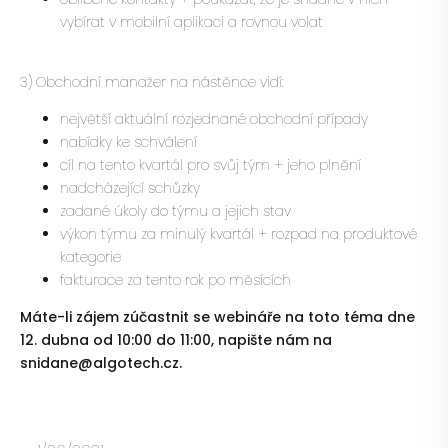
vybírat v mobilní aplikaci a rovnou volat
3) Obchodní manažer na nástěnce vidí:
největší aktuální rozjednané obchodní případy
nabídky ke schválení
cíl na tento kvartál pro svůj tým + jeho plnění
nadcházející schůzky
zadané úkoly do týmu a jejich stav
výkon týmu za minulý kvartál + rozpad na produktové
kategorie
fakturace za tento rok po měsících
Máte-li zájem zúčastnit se webináře na toto téma dne
12. dubna od 10:00 do 11:00, napište nám na
snidane@algotech.cz.