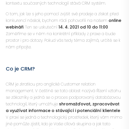
kontextu současných technologií stává
CRM systém
.
O tom, jak lze s jeho pomocí zvýšit své prodeje a získat před
konkurencí náskok, bychom rádi pohovořili na našem
online
webináři
. Ten se uskuteční
14. 4. 2021 od 10 do 11:00
.
Zaměříme se v něm na konkrétní příklady z praxe a bude
prostor i pro dotazy. Pokud vás tedy téma zajímá, určitě se k
nám připojte.
Co je CRM?
CRM je zkratkou pro anglické Customer relation
management. V češtině se tato oblast nazývá Řízení vztahu
se zákazníky a jedná se o proces podporovaný databázovou
technologií, který umožňuje
shromažďovat, zpracovávat
a využívat informace o stávající i potenciální klientele
.
V praxi se jedná o technologický prostředek, který vám mimo
jiné pomůže zjistit, kdo je Vaše cílová skupina a jak tato