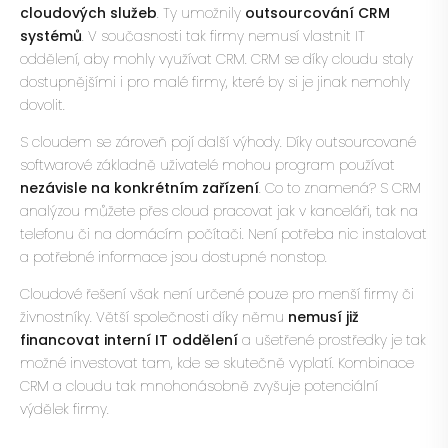
cloudových služeb
. Ty umožnily
outsourcování CRM
systémů
. V současnosti tak firmy nemusí vlastnit IT
oddělení, aby mohly využívat CRM. CRM se díky cloudu staly
dostupnějšími i pro malé firmy, které by si je jinak nemohly
dovolit.
S cloudem se zároveň pojí další výhody. Díky outsourcované
softwarové základně uživatelé mohou program používat
nezávisle na konkrétním zařízení
. Co to znamená? S CRM
analýzou můžete přes cloud pracovat jak v kanceláři, tak na
telefonu či na domácím počítači. Není potřeba nic instalovat
a potřebné informace jsou dostupné nonstop.
Cloudové řešení však není určené pouze pro menší firmy či
živnostníky. Větší společnosti díky němu
nemusí již
financovat interní IT oddělení
a ušetřené prostředky je tak
možné investovat tam, kde se skutečně vyplatí. Kombinace
CRM a cloudu tak mnohonásobně zvyšuje potenciální
výdělek firmy.