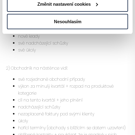
1) Markeťák na nástěnce vidí:
Změnit nastavení cookies
průběh a úspěšnost kampaní
Nesouhlasím
vyhrané obchody podle zdrojů (web, cold calls,
emailová kampaň)
nové leady
své nadcházející schůzky
své úkoly
2) Obchodník na nástěnce vidí:
své rozjednané obchodní případy
výkon za minulý kvartál + rozpad na produktové
kategorie
cíl na tento kvartál + jeho plnění
nadcházející schůzky
nezaplacené faktury pod svými klienty
úkoly
hořící termíny (obchody s blížícím se datem uzavření)
oblíbené kontakty + poukázat, že je snadné v nich