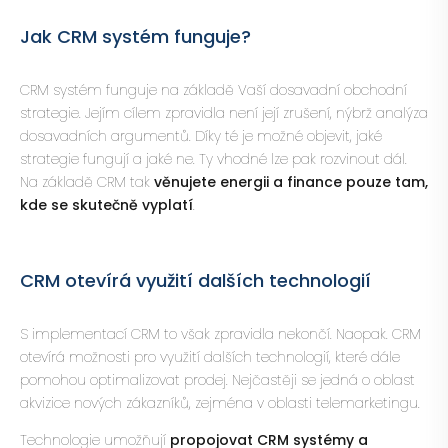
Jak CRM systém funguje?
CRM systém funguje na základě Vaší dosavadní obchodní
strategie. Jejím cílem zpravidla není její zrušení, nýbrž analýza
dosavadních argumentů. Díky té je možné objevit, jaké
strategie fungují a jaké ne. Ty vhodné lze pak rozvinout dál.
Na základě CRM tak
věnujete energii a finance pouze tam,
kde se skutečně vyplatí
.
CRM otevírá využití dalších technologií
S implementací CRM to však zpravidla nekončí. Naopak. CRM
otevírá možnosti pro využití
dalších technologií
, které dále
pomohou optimalizovat prodej. Nejčastěji se jedná o oblast
akvizice nových zákazníků
, zejména v oblasti telemarketingu.
Technologie umožňují
propojovat CRM systémy a