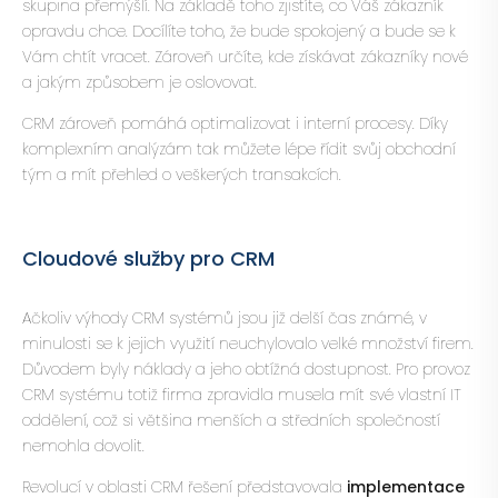
skupina přemýšlí. Na základě toho zjistíte, co Váš zákazník
opravdu chce. Docílíte toho, že bude spokojený a bude se k
Vám chtít vracet. Zároveň určíte, kde získávat zákazníky nové
a jakým způsobem je oslovovat.
CRM zároveň pomáhá optimalizovat i interní procesy.
Díky
komplexním analýzám tak můžete lépe řídit svůj obchodní
tým a mít přehled o veškerých transakcích.
Cloudové služby pro CRM
Ačkoliv výhody CRM systémů jsou již delší čas známé, v
minulosti se k jejich využití neuchylovalo velké množství firem.
Důvodem byly
náklady a jeho obtížná dostupnost
. Pro provoz
CRM systému totiž firma zpravidla musela mít své vlastní IT
oddělení, což si většina menších a středních společností
nemohla dovolit.
Revolucí v oblasti CRM řešení představovala
implementace