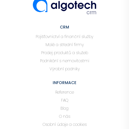
CRM
Pojišťovnictví a finanční služby
Malé a střední firmy
Prodej produktů a služeb
Podnikání s nemovitostmi
Výrobní podniky
INFORMACE
Reference
FAQ
Blog
O nás
Osobní údaje a cookies