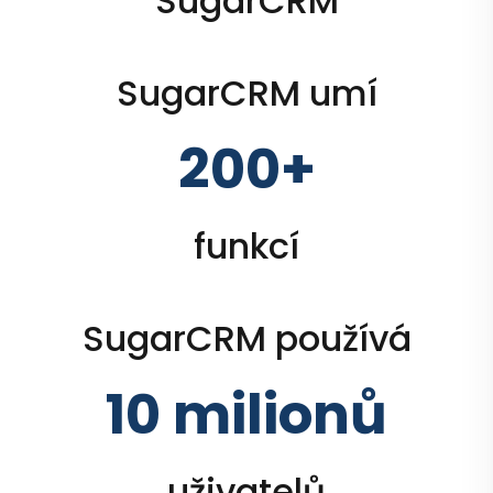
SugarCRM
SugarCRM umí
200+
funkcí
SugarCRM používá
10 milionů
uživatelů