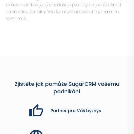
ukládá a archivuje, zjednodušuje procesy na jedno kliknutí
a kontroluje termíny. Vše lze navíc upravit přímo na míru
Vaší firmě.
Zjistěte jak pomůže SugarCRM vašemu
podnikání
Partner pro Váš byznys