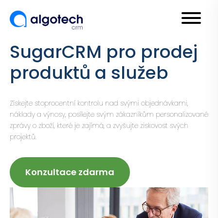
SugarCRM pro prodej
produktů a služeb
Získejte stoprocentní kontrolu nad svými objednávkami,
náklady a výnosy, posílejte svým zákazníkům personalizované
zprávy o zboží, které je zajímá, a zvyšujte ziskovost svých
projektů.
Konzultace zdarma