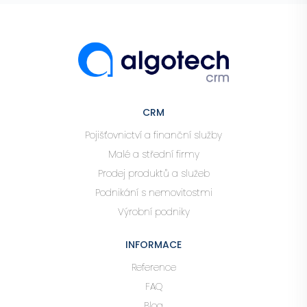
CRM
Pojišťovnictví a finanční služby
Malé a střední firmy
Prodej produktů a služeb
Podnikání s nemovitostmi
Výrobní podniky
INFORMACE
Reference
FAQ
Blog