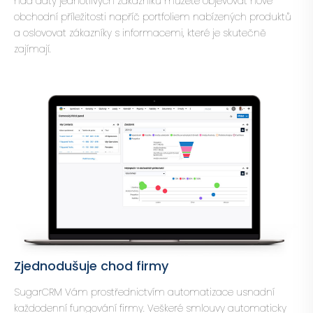
nad daty jednotlivých zákazníků můžete objevovat nové
obchodní příležitosti napříč portfoliem nabízených produktů
a oslovovat zákazníky s informacemi, které je skutečně
zajímají.
Zjednodušuje chod firmy
SugarCRM Vám prostřednictvím automatizace usnadní
každodenní fungování firmy. Veškeré smlouvy automaticky