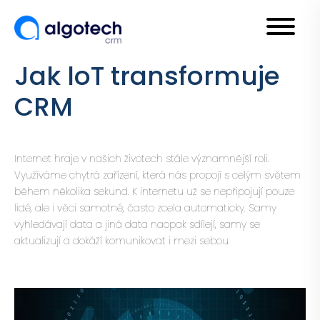
Jak loT transformuje
CRM
Internet hraje v našich životech stále významnější roli.
Využíváme chytrá zařízení, která nás propojí s celým světem
během několika sekund. K internetu už se nepřipojují pouze
lidé, ale i věci samotné, často zcela automaticky. Samy
vyhledávají data a jiná data naopak sdílejí, samy se
aktualizují a dokáží komunikovat i mezi sebou.