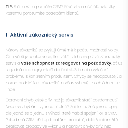
TIP:
S čím vám pomůže CRM? Přečtete si náš článek, díky
kterému
porozumíte potřebám klientů.
1. Aktivní zákaznický servis
Nároky zákazníků se zvyšují úměrně k počtu možností volby.
Čím větší je konkurence, tím větší roli hraje právě zákaznický
servis a
vaše schopnost zareagovat na požadavky
, ať už
se jedná o co nejrychlejší dodání služeb nebo vyřešení
problému s konkrétním produktem. Chyby se neodpouštějí, a
pokud nedokážete zákazníkům včas vyhovět, poohlédnou se
jinde.
Opravení chyb ještě dřív, než je zákazník stačí postřehnout?
Nebo se chybám vyhnout úplně? Zní to možná jako utopie,
ale jedná se o jednu z výhod, které nabízí spojení IoT s CRM.
Pokud má CRM přístup k datům produktů, dokáže okamžitě
detekovat propady ve výkonu a napravit chyby dřív, než