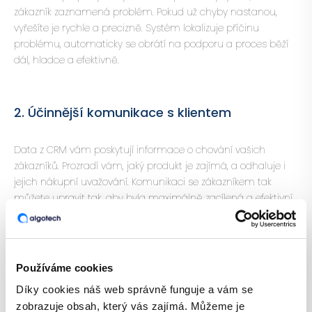
zákazník zaznamená problém. Pokud už chyby nastanou,
vyřešíte je rychle a precizně. Systém lokalizuje příčinu
problému, automaticky se obrátí na podporu a proces běží
dál, hladce a efektivně.
2. Účinnější komunikace s klientem
Data z CRM vám poskytují informace o chování vašich
zákazníků. Prozradí vám, jaký produkt je zajímá, a odhaluje i
jejich nákupní uvažování. Komunikaci se zákazníkem tak
můžete upravit tak, aby byla maximálně zacílená a efektivní.
Nemusíte ztrácet čas nabízením různých služeb nebo
produktů, ale rovnou nabídnete ten, který
nejlépe odpovídá
zákazníkovým představám.
Používáme cookies
Díky cookies náš web správně funguje a vám se
TIP:
CRM jsou nezbytnou součástí řízení vztahu se zákazníky.
zobrazuje obsah, který vás zajímá. Můžeme je