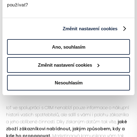
Přečtete si 7 nástrojů, bez kterých se žádné CRM neobejde.
používat?
3. Optimální nastavení ceny
Změnit nastavení cookies
Díky CRM získáte přehled o tom,
za jaké služby jsou vaši
zákazníci ochotni platit.
Líbí se jim to, co nabízíte, ale
Ano, souhlasím
konkurence produkt nabízí levněji? Zareagujte snížením ceny.
Nebojte se naopak ceny zvýšit, pokud nabízíte zboží, u kterého
Změnit nastavení cookies
poptávka výrazně převyšuje nabídku.
Nesouhlasím
4. Lépe cílený marketing
IoT ve spolupráci s CRM nenabízí pouze informace o nákupní
historii vašich spotřebitelů, ale sdílí s vámi i polohu zákazníka
a jeho oblíbené činnosti. Díky získaným datům tak víte,
jaké
zboží zákazníkovi nabídnout, jakým způsobem, kdy a
kde ho propagovat.
Marketingová komunikace vám tak