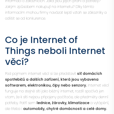
informací o zákaznících. Jaká jsou jejich přání a potřeby?
Jakým způsobem nakupují na internetu? Díky těmto
informacím mohou firmy navázat lepší vztah se zákazníky a
odlišit se od konkurence.
Co je Internet of
Things neboli Internet
věcí?
Pod pojmem internet věcí si lze představit
síť domácích
spotřebičů a dalších zařízení, která jsou vybavena
softwarem, elektronikou, čipy nebo senzory.
Internet věcí
funguje na stejné síti jako běžný internet, rozdíl spočívá jen
v tom, že k síti nejsou připojeny počítače, ale předměty denní
potřeby. Patří sem
lednice, žárovky, klimatizace
a vytápění,
ale třeba i
automobily, chytré domácnosti a celé domy.