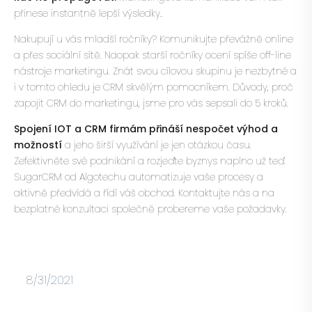
přinese instantně lepší výsledky..
Nakupují u vás mladší ročníky? Komunikujte převážně online
a přes sociální sítě. Naopak starší ročníky ocení spíše off-line
nástroje marketingu. Znát svou cílovou skupinu je nezbytné a
i v tomto ohledu je CRM skvělým pomocníkem.
Důvody, proč
zapojit CRM do marketingu
, jsme pro vás sepsali do 5 kroků.
Spojení IOT a CRM firmám přináší nespočet výhod a
možností
a jeho širší využívání je jen otázkou času.
Zefektivněte své podnikání a rozjeďte byznys naplno už teď.
SugarCRM od Algotechu
automatizuje vaše procesy a
aktivně předvídá a řídí váš obchod.
Kontaktujte nás
a na
bezplatné konzultaci společně probereme vaše požadavky.
8/31/2021