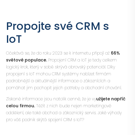
Propojte své CRM s
IoT
Očekává se, že do roku 2023 se k internetu připojí až
66%
světové populace.
Propojení CRM a IoT je tedy celkem
logický krok, který v sobě skrývá obrovský potenciál. Díky
propojení s IoT mohou CRM systémy nabízet firmám
podrobnější a aktuálnější informace o zákaznících a
pomáhat jim pochopit jejich potřeby a obchodní chování.
Získané informace jsou natolik cenné, že je vy
užijete napříč
celou firmou.
Těžit z nich bude nejen marketingové
oddělení, ale také obchod a zákaznický servis. Jaké výhody
pro váš podnik skýtá spojení CRM s IoT?