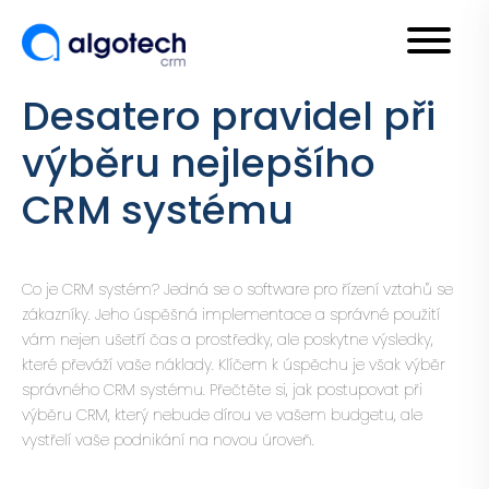
Desatero pravidel při
výběru nejlepšího
CRM systému
Co je CRM systém? Jedná se o software pro řízení vztahů se
zákazníky. Jeho úspěšná implementace a správné použití
vám nejen ušetří čas a prostředky, ale poskytne výsledky,
které převáží vaše náklady. Klíčem k úspěchu je však výběr
správného CRM systému. Přečtěte si, jak postupovat při
výběru CRM, který nebude dírou ve vašem budgetu, ale
vystřelí vaše podnikání na novou úroveň.