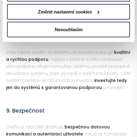
nebude se systémem dobře pracovat, nebudou jej využívat.
Změnit nastavení cookies
UI nejlépe ověříte pomocí
zkušební verze systému
.
Nesouhlasím
8. Podpora
Volte takový systém, ke kterému dodavatel poskytuje
kvalitní
a rychlou podporu
, nejlépe v češtině. Kvalitní dodavatel
vám poskytne vstupní konzultaci zdarma, provádí pravidelné
aktualizace systému, popř. jej rozvíjí o další funkcionality. CRM
systém představuje dlouhodobou investici,
investujte tedy
jen do systémů s garantovanou podporou
a rozvojem.
9. Bezpečnost
Ověřte si, zda CRM obsahuje
bezpečnou datovou
komunikaci a autentizaci uživatele
. Pokud se rozhodnete