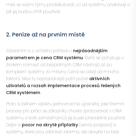
měli se svými týmy prodiskutovat, co od systému očekávají a
jak jej budou chtít používat.
2. Peníze až na prvním místě
Zásadním a z určitého pohledu i
nejzásadnějším
parametrem je cena CRM systému
, která se pohybuje v
širokém rozmezí: od bezplatných CRM nástrojů až po
komplexní systémy za miliony. Cena se odvíjí od mnoha
faktorů. Mezi ty nejzásadnější patří počet
aktivních
uživatelů a rozsah implementace procesů řešených
CRM systémem
.
Proto si během výběru jednoznačně ujasněte, jaké firemní
procesy pro práci se zákazníky chcete zpracovávat v CRM
systému a kolik zaměstnanců jej bude pravidelně používat.
Dejte si
pozor na skryté příplatky
(servis, podpora) a
systémy, které jsou zdánlivě zdarma, ale obvykle na bázi