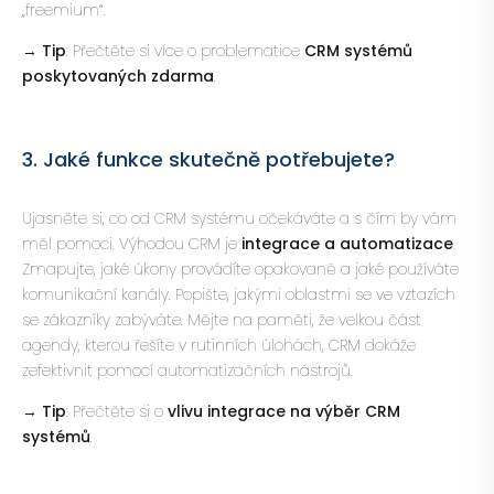
„freemium“.
→ Tip
: Přečtěte si více o problematice
CRM systémů
poskytovaných zdarma
.
3. Jaké funkce skutečně potřebujete?
Ujasněte si, co od CRM systému očekáváte a s čím by vám
měl pomoci. Výhodou CRM je
integrace a automatizace
.
Zmapujte, jaké úkony provádíte opakovaně a jaké používáte
komunikační kanály. Popište, jakými oblastmi se ve vztazích
se zákazníky zabýváte. Mějte na paměti, že velkou část
agendy, kterou řešíte v rutinních úlohách, CRM dokáže
zefektivnit pomocí automatizačních nástrojů.
→ Tip
: Přečtěte si o
vlivu integrace na výběr CRM
systémů
.