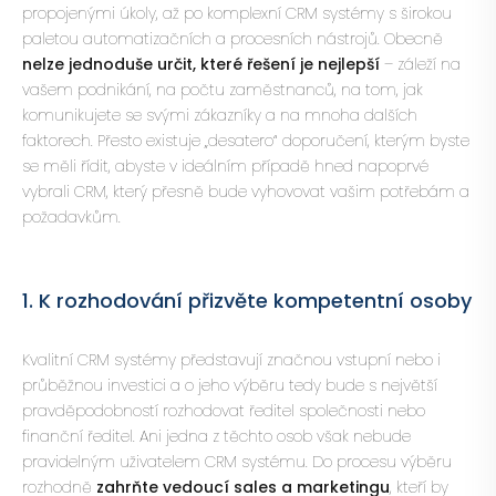
propojenými úkoly, až po komplexní CRM systémy s širokou
paletou automatizačních a procesních nástrojů. Obecně
nelze jednoduše určit, které řešení je nejlepší
– záleží na
vašem podnikání, na počtu zaměstnanců, na tom, jak
komunikujete se svými zákazníky a na mnoha dalších
faktorech. Přesto existuje „desatero“ doporučení, kterým byste
se měli řídit, abyste v ideálním případě hned napoprvé
vybrali CRM, který přesně bude vyhovovat vašim potřebám a
požadavkům.
1. K rozhodování přizvěte kompetentní osoby
Kvalitní CRM systémy představují značnou vstupní nebo i
průběžnou investici a o jeho výběru tedy bude s největší
pravděpodobností rozhodovat ředitel společnosti nebo
finanční ředitel. Ani jedna z těchto osob však nebude
pravidelným uživatelem CRM systému. Do procesu výběru
rozhodně
zahrňte vedoucí sales a marketingu
, kteří by