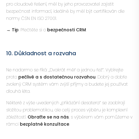
pro cloudové řešení, měl by jeho provozovatel zajistit
bezpečnost informací, ideálně by měl být certifikován dle
normy ČSN EN ISO 27001.
→ Tip
: Přečtěte si o
bezpečnosti CRM
.
10. Důkladnost a rozvaha
Ne nadarmo se říká: „Dvakrát měř a jednou řež”. Vybírejte
proto
pečlivě a s dostatečnou rozvahou
. Dobrý a dobře
zvolený CRM systém vám zvýší příjmy a budete jej používat
dlouhá léta.
Některé z výše uvedených „přikázání desatera“ se zaobírají
složitou problematikou, ale celý proces výběru je komplexní
záležitostí.
Obraťte se na nás
, s výběrem vám pomůžeme v
rámci
bezplatné konzultace
.