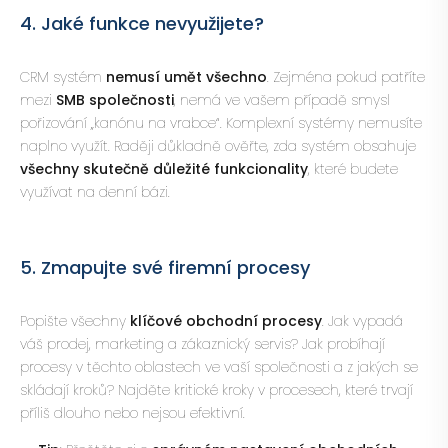
4. Jaké funkce nevyužijete?
CRM systém
nemusí umět všechno
. Zejména pokud patříte
mezi
SMB společnosti
, nemá ve vašem případě smysl
pořizování „kanónu na vrabce“. Komplexní systémy nemusíte
naplno využít. Raději důkladně ověřte, zda systém obsahuje
všechny skutečně důležité funkcionality
, které budete
využívat na denní bázi.
5. Zmapujte své firemní procesy
Popište všechny
klíčové obchodní procesy
. Jak vypadá
váš prodej, marketing a zákaznický servis? Jak probíhají
procesy v těchto oblastech ve vaší společnosti a z jakých se
skládají kroků? Najděte kritické kroky v procesech, které trvají
příliš dlouho nebo nejsou efektivní.