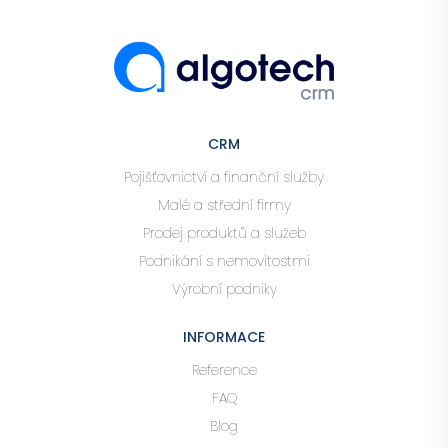
CRM
Pojišťovnictví a finanční služby
Malé a střední firmy
Prodej produktů a služeb
Podnikání s nemovitostmi
Výrobní podniky
INFORMACE
Reference
FAQ
Blog