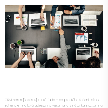
CRM nástrojů existuje celá řada – od prostého řešení, jako je
sdílená e-mailová adresa na webmailu s několika složkami a